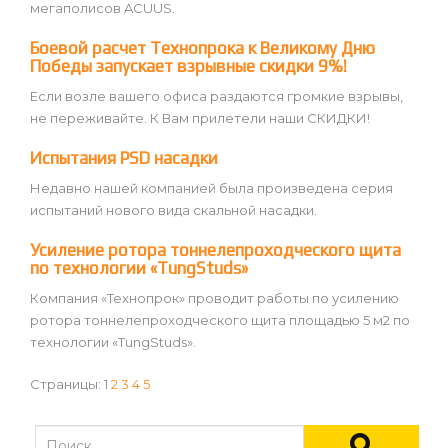
мегаполисов ACUUS.
Боевой расчет Технопрока к Великому Дню
Победы запускает взрывные скидки 9%!
Если возле вашего офиса раздаются громкие взрывы,
не переживайте. К Вам прилетели наши СКИДКИ!
Испытания PSD насадки
Недавно нашей компанией была произведена серия
испытаний нового вида скальной насадки.
Усиление ротора тоннелепроходческого щита
по технологии «TungStuds»
Компания «Технопрок» проводит работы по усилению
ротора тоннелепроходческого щита площадью 5 м2 по
технологии «TungStuds».
Страницы:
1
2
3
4
5