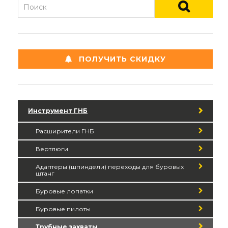
ПОЛУЧИТЬ СКИДКУ
Инструмент ГНБ
Расширители ГНБ
Вертлюги
Адаптеры (шпиндели) переходы для буровых
штанг
Буровые лопатки
Буровые пилоты
Трубные захваты