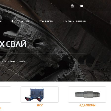
вы
Продукция
Контакты
Онлайн-заявка
Х СВАЙ
онабивных свай
НСУ
АДАПТЕРЫ
И