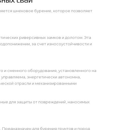
няется шнековое бурение, которое позволяет
тических риверсивных замков и долотом. Эта
одопонижении, за счет износоустойчивости и
го и сменного оборудования, установленного на
о управляема, энергетически автономна,
ической отрасли и механизированными
нные для защиты от повреждений, наносимых
 Предназначен для бурения грунтов и пород