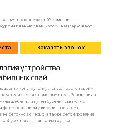
е различных сооружений? Компания
буронабивных свай
, которые выдерживают
иста
Заказать звонок
логия устройства
абивных свай
подобных конструкций устанавливается своим
Она устраивается с помощью втрамбовывания в
жины щебня, или путем бурения скважин с
м формированием уширения взрывом и
 ее бетонной смесью, а также бетонирование
 пробуренного в глинистых грунтах.