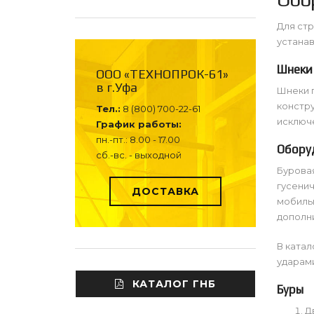
Для стр
устанав
Шнеки
ООО «ТЕХНОПРОК-61»
в г.Уфа
Шнеки п
констру
Тел.:
8 (800) 700-22-61
исключ
График работы:
пн.-пт.: 8.00 - 17.00
Обору
сб.-вс. - выходной
Буровая
гусенич
ДОСТАВКА
мобиль
дополн
В катал
ударам
КАТАЛОГ ГНБ
Буры
Д