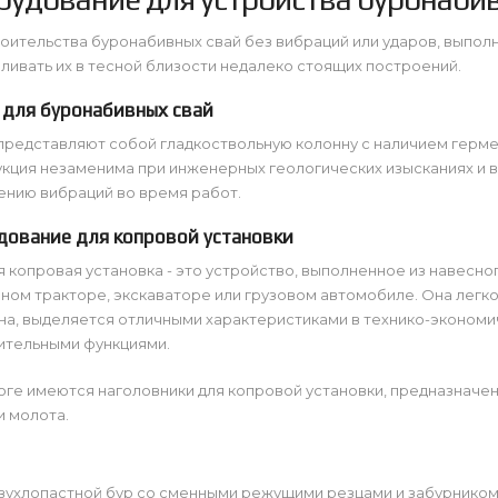
оительства буронабивных свай без вибраций или ударов, выпол
ливать их в тесной близости недалеко стоящих построений.
 для буронабивных свай
редставляют собой гладкоствольную колонну с наличием герме
кция незаменима при инженерных геологических изысканиях и в
ению вибраций во время работ.
дование для копровой установки
 копровая установка - это устройство, выполненное из навесно
ном тракторе, экскаваторе или грузовом автомобиле. Она легк
на, выделяется отличными характеристиками в технико-эконом
ительными функциями.
оге имеются наголовники для копровой установки, предназначе
и молота.
вухлопастной бур со сменными режущими резцами и забурником.