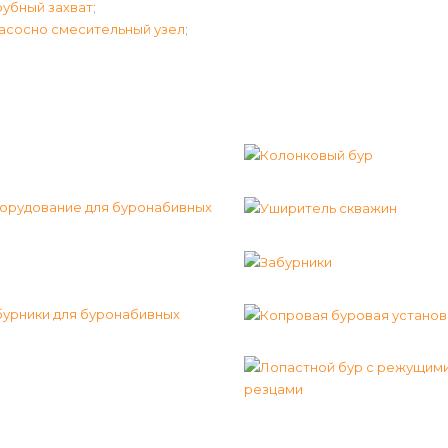
рубный захват
;
асосно смесительный узел
;