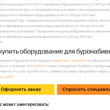
ебольшой крепости. Изготавливаем буры диаметром от 300 до 10
вухлопастной бур со сменными поворотными (тангенциальными) 
ород. Изготавливаем буры диаметром от 300 до 1000 мм.
олонковый бур. Предназначен для бурения крепких пород, просл
зготавливаем колонковые буры диаметром от 300 до 1000 мм.
ширитель основания. Предназначен для разбуривания и увеличе
зготавливаем уширители диаметром от 400 до 1500 мм.
ис
 купить оборудование для буронабив
аказать буровые конструкции и
адаптер с резьбой
по заводским
у со страницы «
Контакты
». Наши сотрудники подберут продукци
ный по России. Кроме этого, заявка на товар оформляет через
на сайте
.
Оформить заказ
Спросить специал
с может заинтересовать: