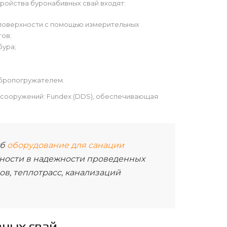
тройства буронабивных свай входят:
поверхности с помощью измерительных
ов;
бура;
ибропогружателем.
 сооружений: Fundex (DDS), обеспечивающая
уб
оборудование для санации
ности в надежности проведенных
ов, теплотрасс, канализаций
вных свай