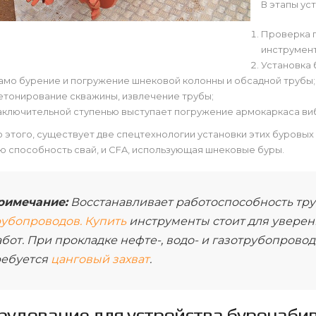
В этапы ус
Проверка 
инструмент
Установка 
амо бурение и погружение шнековой колонны и обсадной трубы;
етонирование скважины, извлечение трубы;
аключительной ступенью выступает погружение армокаркаса в
этого, существует две спецтехнологии установки этих буровых
 способность свай, и CFA, использующая шнековые буры.
римечание:
Восстанавливает работоспособность тр
рубопроводов. Купить
инструменты стоит для уверен
бот. При прокладке нефте-, водо- и газотрубопровод
ребуется
цанговый захват
.
рудование для устройства буронаби