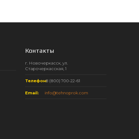
Контакты
г. Новочеркасск, ул.
Старочеркасская, 1
Телефон:
8 (800) 700-22-61
Email:
info@tehnoprok.com