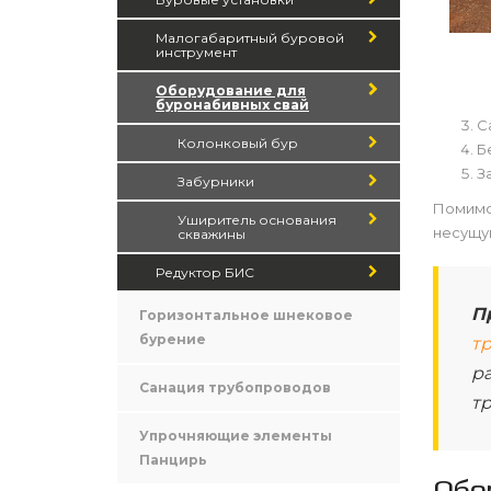
Малогабаритный буровой
инструмент
Оборудование для
буронабивных свай
С
Колонковый бур
Б
З
Забурники
Помимо 
Уширитель основания
несущую
скважины
Редуктор БИС
П
Горизонтальное шнековое
бурение
т
ра
Санация трубопроводов
т
Упрочняющие элементы
Панцирь
Обо