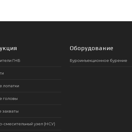
укция
Оборудование
ители ГНБ
Буроинъекционное бурение
ги
е лопатки
е головы
е захваты
-смесительный узел (НСУ)