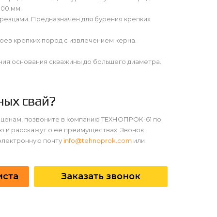
00 мм.
резцами. Предназначен для бурения крепких
оев крепких пород с извлечением керна.
ния основания скважины до большего диаметра.
ных свай?
 ценам, позвоните в компанию ТЕХНОПРОК-61 по
ю и расскажут о ее преимуществах. Звонок
 электронную почту
info@tehnoprok.com
или
иста
Заказать звонок