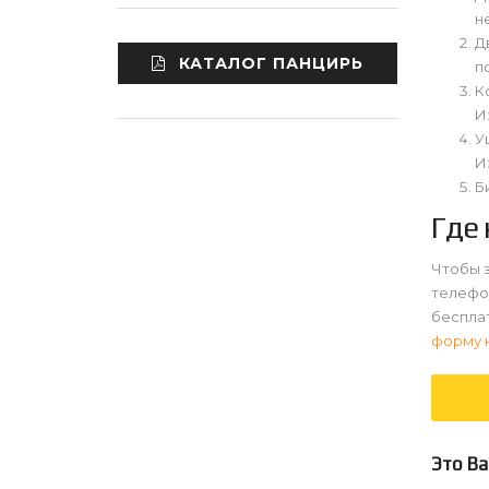
н
Д
КАТАЛОГ ПАНЦИРЬ
п
К
И
У
И
Б
Где
Чтобы з
телефон
бесплат
форму 
Это Ва