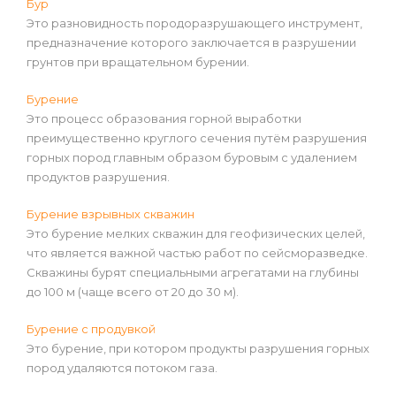
Бур
Это разновидность породоразрушающего инструмент,
предназначение которого заключается в разрушении
грунтов при вращательном бурении.
Бурение
Это процесс образования горной выработки
преимущественно круглого сечения путём разрушения
горных пород главным образом буровым с удалением
продуктов разрушения.
Бурение взрывных скважин
Это бурение мелких скважин для геофизических целей,
что является важной частью работ по сейсморазведке.
Скважины бурят специальными агрегатами на глубины
до 100 м (чаще всего от 20 до 30 м).
Бурение с продувкой
Это бурение, при котором продукты разрушения горных
пород удаляются потоком газа.