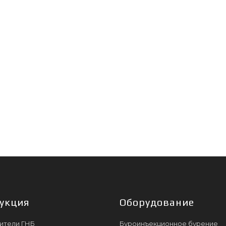
укция
Оборудование
ители ГНБ
Буроинъекционное бурение