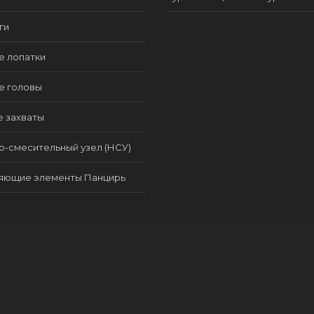
ги
е лопатки
е головы
е захваты
-смесительный узел (НСУ)
яющие элементы Панцирь