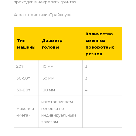
проходки в некрепких грунтах.
Характеристики «Трайхоук»:
Количество
Тип
Диаметр
сменных
машины
головы
поворотных
резцов
20т
110 мм
3
30-50т
150 мм
3
50-80т
180 мм
4
изготавливаем
макси» и
головки по
«мега»
индивидуальным
заказам