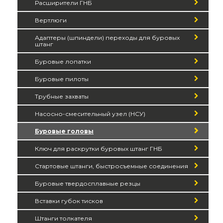
Расширители ГНБ
Вертлюги
Адаптеры (шпиндели) переходы для буровых
штанг
Буровые лопатки
Буровые пилоты
Трубные захваты
Насосно-смесительный узел (НСУ)
Буровые головы
Ключ для раскрутки буровых штанг ГНБ
Стартовые штанги, быстросъемные соединения
Буровые твердосплавные резцы
Вставки губок тисков
Штанги толкателя