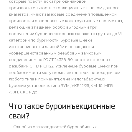
которые практически при одинаковой
производительности с традиционным шнеком данного
диаметра, имеют замковые соединения повышенной
прочности и рациональные конструктивные параметры,
делающие эти шнеки особо выгодными при
сооружении буроинъекционных скважин в грунтах до VI
категории по буримости. Буровые шнеки
изготавливаются длиной 1м и оснащаются
усовершенствованным резьбовым замковым
соединением по ГОСТ 24328-80, соответственно с
резьбами СП19 и СП22. Усиленные буровые шнеки при
необходимости могут комплектоваться переходником
любого типа и применяться на малогабаритных
буровых установках типа БУМ, УКБ 12/25, КМ-10, МГБ
-50П, СКБ и др.
Что такое буроинъекционные
сваи?
Одной из разновидностей буронабивных