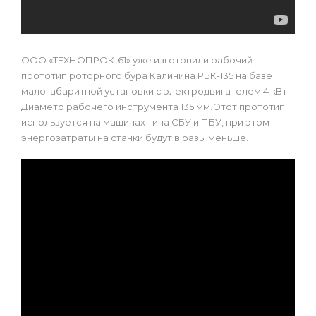
ООО «ТЕХНОПРОК-61» уже изготовили рабочий
прототип роторного бура Калинина РБК-135 на базе
малогабаритной установки с электродвигателем 4 кВт.
Диаметр рабочего инструмента 135 мм. Этот прототип
используется на машинах типа СБУ и ПБУ, при этом
энергозатраты на станки будут в разы меньше.