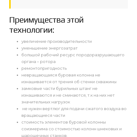
Преимущества этой
технологии:
увеличение производительности
уменьшение энергозатрат
большой рабочий ресурс породоразрушающего
органа – ротора
ремонтопригодность
невращающаяся буровая колонна не
изнашивается от трения об стенки скважины
замковые части бурильных штанг не
изнашиваются и не сминаются, т.к на них нет
значительных нагрузок
не нужен вертлюг для подачи сжатого воздуха во
вращающиеся части
стоимость элементов буровой колонны
соизмерима со стоимостью колонн шнековых и
шарошечных станков.