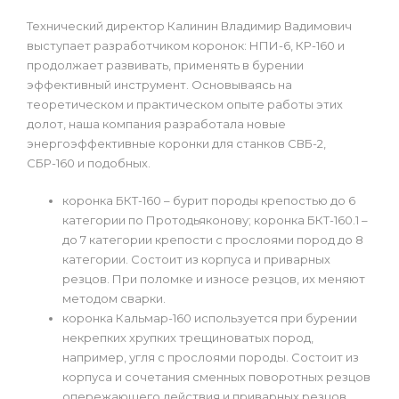
Технический директор Калинин Владимир Вадимович
выступает разработчиком коронок: НПИ-6, КР-160 и
продолжает развивать, применять в бурении
эффективный инструмент. Основываясь на
теоретическом и практическом опыте работы этих
долот, наша компания разработала новые
энергоэффективные коронки для станков СВБ-2,
СБР-160 и подобных.
коронка БКТ-160 – бурит породы крепостью до 6
категории по Протодьяконову; коронка БКТ-160.1 –
до 7 категории крепости с прослоями пород до 8
категории. Состоит из корпуса и приварных
резцов. При поломке и износе резцов, их меняют
методом сварки.
коронка Кальмар-160 используется при бурении
некрепких хрупких трещиноватых пород,
например, угля с прослоями породы. Состоит из
корпуса и сочетания сменных поворотных резцов
опережающего действия и приварных резцов,