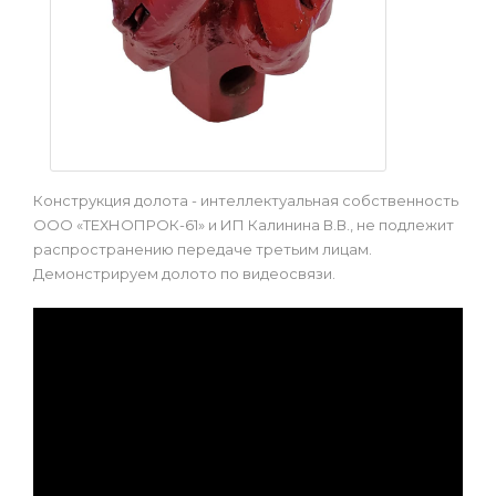
Конструкция долота - интеллектуальная собственность
ООО «ТЕХНОПРОК-61» и ИП Калинина В.В., не подлежит
распространению передаче третьим лицам.
Демонстрируем долото по видеосвязи.