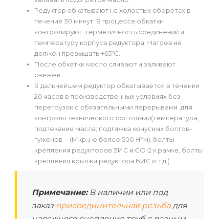
Редуктор обкатывают на холостых оборотах в
течение 30 минут. В процессе обкатки
контролируют герметичность соединений и
температуру корпуса редуктора. Нагрев не
должен превышать +65ºС.
После обкатки масло сливают и заливают
свежее.
В дальнейшем редуктор обкатывается в течении
20 часов в производственных условиях без
перегрузок с обязательными перерывами для
контроля технического состояния(температура,
подтекание масла; подтяжка конусных болтов-
гуженов (Мкр.,не более 500 Н*м), болты
крепления редукторов БИС и СО-2 к рамке, болты
крепления крышки редуктора БИС и т.д.)
Примечание:
В наличии или под
заказ
присоединительная резьба
для
надежного сцепления труб с разным