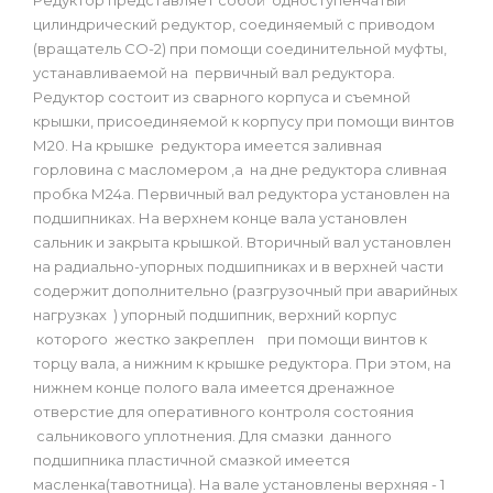
Редуктор представляет собой одноступенчатый
цилиндрический редуктор, соединяемый с приводом
(вращатель СО-2) при помощи соединительной муфты,
устанавливаемой на первичный вал редуктора.
Редуктор состоит из сварного корпуса и съемной
крышки, присоединяемой к корпусу при помощи винтов
М20. На крышке редуктора имеется заливная
горловина с масломером ,а на дне редуктора сливная
пробка М24а. Первичный вал редуктора установлен на
подшипниках. На верхнем конце вала установлен
сальник и закрыта крышкой. Вторичный вал установлен
на радиально-упорных подшипниках и в верхней части
содержит дополнительно (разгрузочный при аварийных
нагрузках ) упорный подшипник, верхний корпус
которого жестко закреплен при помощи винтов к
торцу вала, а нижним к крышке редуктора. При этом, на
нижнем конце полого вала имеется дренажное
отверстие для оперативного контроля состояния
сальникового уплотнения. Для смазки данного
подшипника пластичной смазкой имеется
масленка(тавотница). На вале установлены верхняя - 1