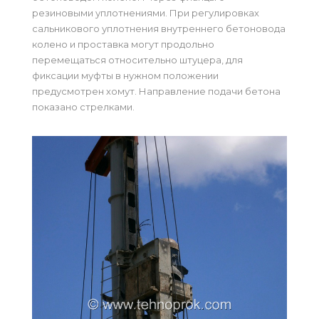
резиновыми уплотнениями. При регулировках
сальникового уплотнения внутреннего бетоновода
колено и проставка могут продольно
перемещаться относительно штуцера, для
фиксации муфты в нужном положении
предусмотрен хомут. Направление подачи бетона
показано стрелками.