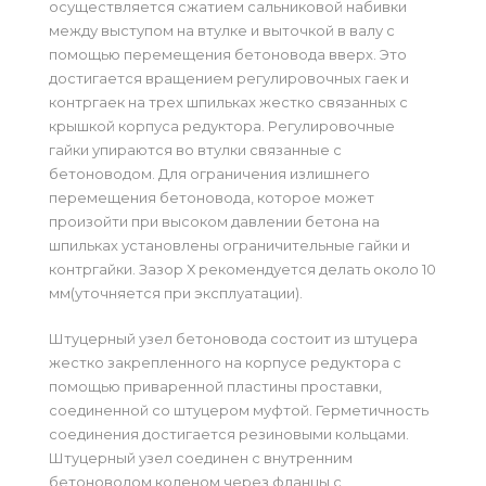
осуществляется сжатием сальниковой набивки
между выступом на втулке и выточкой в валу с
помощью перемещения бетоновода вверх. Это
достигается вращением регулировочных гаек и
контргаек на трех шпильках жестко связанных с
крышкой корпуса редуктора. Регулировочные
гайки упираются во втулки связанные с
бетоноводом. Для ограничения излишнего
перемещения бетоновода, которое может
произойти при высоком давлении бетона на
шпильках установлены ограничительные гайки и
контргайки. Зазор Х рекомендуется делать около 10
мм(уточняется при эксплуатации).
Штуцерный узел бетоновода состоит из штуцера
жестко закрепленного на корпусе редуктора с
помощью приваренной пластины проставки,
соединенной со штуцером муфтой. Герметичность
соединения достигается резиновыми кольцами.
Штуцерный узел соединен с внутренним
бетоноводом коленом через фланцы с