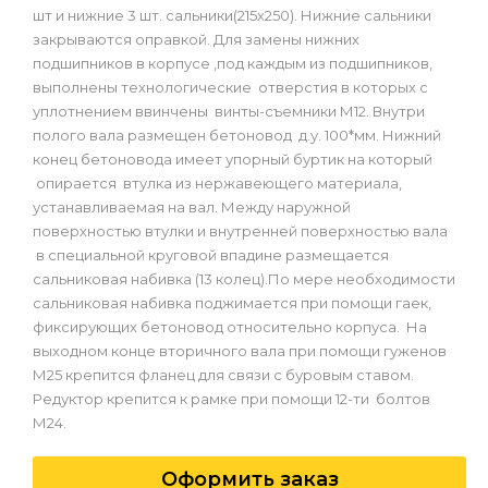
шт и нижние 3 шт. сальники(215х250). Нижние сальники
закрываются оправкой. Для замены нижних
подшипников в корпусе ,под каждым из подшипников,
выполнены технологические отверстия в которых с
уплотнением ввинчены винты-съемники М12. Внутри
полого вала размещен бетоновод д.у. 100*мм. Нижний
конец бетоновода имеет упорный буртик на который
опирается втулка из нержавеющего материала,
устанавливаемая на вал. Между наружной
поверхностью втулки и внутренней поверхностью вала
в специальной круговой впадине размещается
сальниковая набивка (13 колец).По мере необходимости
сальниковая набивка поджимается при помощи гаек,
фиксирующих бетоновод относительно корпуса. На
выходном конце вторичного вала при помощи гуженов
М25 крепится фланец для связи с буровым ставом.
Редуктор крепится к рамке при помощи 12-ти болтов
М24.
Оформить заказ