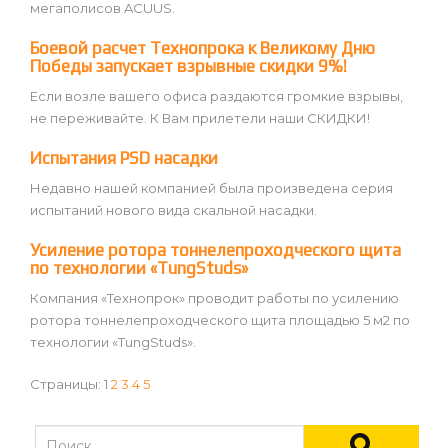
мегаполисов ACUUS.
Боевой расчет Технопрока к Великому Дню
Победы запускает взрывные скидки 9%!
Если возле вашего офиса раздаются громкие взрывы,
не переживайте. К Вам прилетели наши СКИДКИ!
Испытания PSD насадки
Недавно нашей компанией была произведена серия
испытаний нового вида скальной насадки.
Усиление ротора тоннелепроходческого щита
по технологии «TungStuds»
Компания «Технопрок» проводит работы по усилению
ротора тоннелепроходческого щита площадью 5 м2 по
технологии «TungStuds».
Страницы:
1
2
3
4
5